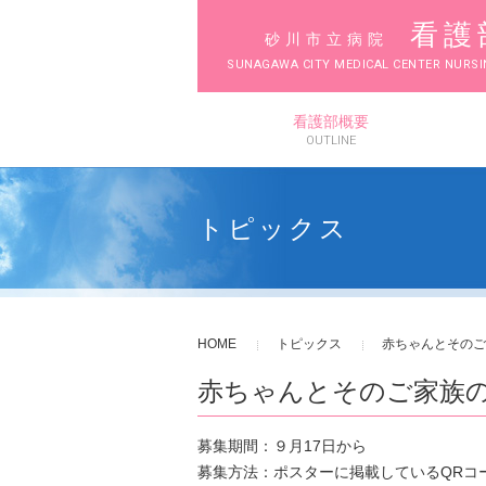
看護
砂川市立病院
SUNAGAWA CITY MEDICAL CENTER NURSI
看護部概要
看護部概要
OUTLINE
教育プログラム
トピックス
部署紹介
専門・認定特定看護師紹介
HOME
トピックス
赤ちゃんとそのご
赤ちゃんとそのご家族
本体サイト
募集期間：９月17日から
募集方法：ポスターに掲載しているQRコ