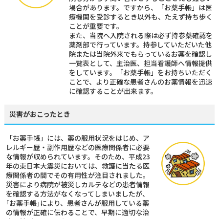
場合があります。ですから、「お薬手帳」は医
療機関を受診するとき以外も、たえず持ち歩く
ことが重要です。
また、当院へ入院される際は必ず持参薬確認を
薬剤部で行っています。持参していただいた他
院または当院外来でもらっているお薬を確認し
一覧表として、主治医、担当看護師へ情報提供
をしています。「お薬手帳」をお持ちいただく
ことで、より正確な患者さんのお薬情報を迅速
に確認することが出来ます。
災害がおこったとき
「お薬手帳」には、薬の服用状況をはじめ、ア
レルギー歴・副作用歴などの医療関係者に必要
な情報が収められています。そのため、平成23
年の東日本大震災においては、救護に当たる医
療関係者の間でその有用性が注目されました。
災害により病院が被災しカルテなどの患者情報
を確認する方法がなくなってしまいましたが、
｢お薬手帳｣により、患者さんが服用している薬
の情報が正確に伝わることで、早期に適切な治