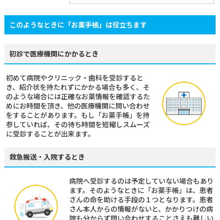
部門紹介
このようなときに「お薬手帳」は役立ちます
初診で医療機関にかかるとき
病院概要
初めて病院やクリニック・歯科を受診すると
き、紹介状を持たれずにかかる場合も多く、そ
看護部
臨床研修医・専攻医
のような場合には正確なお薬情報を確認するた
めにお時間を頂き、他の医療機関に問い合わせ
をすることがあります。もし「お薬手帳」を持
お見舞いメール
お問い合わせ
参していれば、その待ち時間を短縮しスムーズ
に受診することが出来ます。
救急搬送・入院するとき
病院へ受診するのは予定していない場合もあり
ます。そのようなときに「お薬手帳」は、患者
さんの命を助ける手段の１つとなります。患者
さん本人からの情報がないと、かかりつけの病
院も分からず問い合わせすることさえも難しい