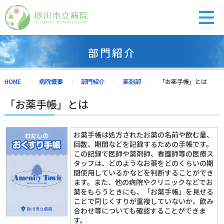
部門紹介
診療担当医表
受付の流れ
休診・代診
アクセス
HOME
病院概要
部門紹介
薬剤部
「お薬手帳」とは
「お薬手帳」とは
外来のご案内
お薬手帳は処方されたお薬の名前や飲む量、
回数、期間などを記録するための手帳です。
入院・面会
この記録で医師や薬剤師、看護師等の医療ス
タッフは、どのようなお薬をどのくらいの期
間使用しているかなどを判断することができ
健診・人間ドック
ます。また、他の病院やクリニックなどでお
薬をもらうときにも、「お薬手帳」を見せる
ことで同じくすりが重複していないか、飲み
合わせ等についても確認することができま
診療科紹介
す。