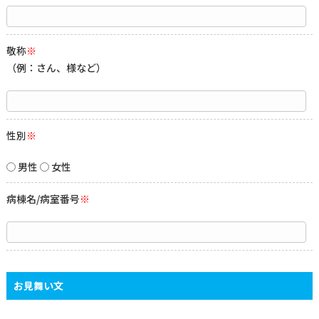
敬称
※
（例：さん、様など）
性別
※
男性
女性
病棟名/病室番号
※
お見舞い文