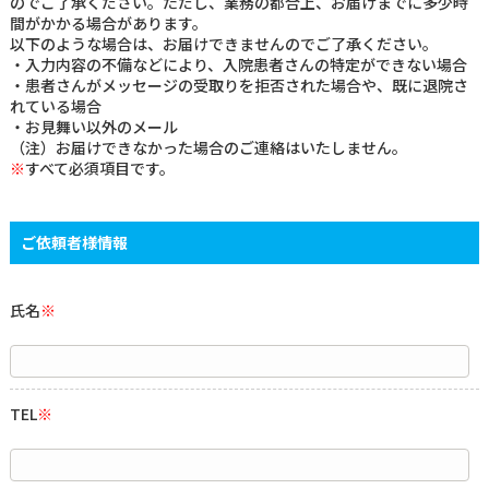
のでご了承ください。ただし、業務の都合上、お届けまでに多少時
間がかかる場合があります。
以下のような場合は、お届けできませんのでご了承ください。
部門紹介
・入力内容の不備などにより、入院患者さんの特定ができない場合
・患者さんがメッセージの受取りを拒否された場合や、既に退院さ
れている場合
病院概要
・お見舞い以外のメール
（注）お届けできなかった場合のご連絡はいたしません。
※
すべて必須項目です。
看護部
臨床研修医・専攻医
ご依頼者様情報
お見舞いメール
お問い合わせ
氏名
※
TEL
※