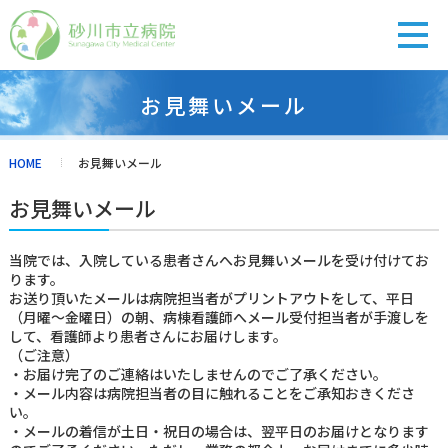
お見舞いメール
診療担当医表
受付の流れ
休診・代診
アクセス
HOME
お見舞いメール
お見舞いメール
外来のご案内
当院では、入院している患者さんへお見舞いメールを受け付けてお
ります。
入院・面会
お送り頂いたメールは病院担当者がプリントアウトをして、平日
（月曜～金曜日）の朝、病棟看護師へメール受付担当者が手渡しを
して、看護師より患者さんにお届けします。
（ご注意）
健診・人間ドック
・お届け完了のご連絡はいたしませんのでご了承ください。
・メール内容は病院担当者の目に触れることをご承知おきくださ
い。
診療科紹介
・メールの着信が土日・祝日の場合は、翌平日のお届けとなります