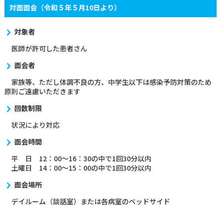
対面面会（令和５年５月10日より）
部門紹介
対象者
医師が許可した患者さん
病院概要
面会者
家族等、ただし体調不良の方、中学生以下は感染予防対策のため
原則ご遠慮いただきます
看護部
臨床研修医・専攻医
回数制限
お見舞いメール
お問い合わせ
状況により対応
面会時間
平 日 12：00～16：30の中で1回30分以内
土曜日 14：00～15：00の中で1回30分以内
面会場所
デイルーム（談話室）または各病室のベッドサイド