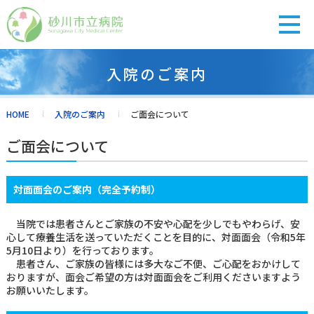
入院のご案内
診療担当医表
受付の流れ
休診・代診
アクセス
HOME
入院のご案内
ご面会について
ご面会について
外来のご案内
対面面会のご案内（完全予約制）
入院・面会
当院では患者さんとご家族の不安や心配を少しでもやわらげ、安
心して療養生活を送っていただくことを目的に、対面面会（令和5年
5月10日より）を行っております。
健診・人間ドック
患者さん、ご家族の皆様には多大なご不便、ご心配をおかけして
おりますが、面会ご希望の方は対面面会をご利用くださいますよう
お願いいたします。
診療科紹介