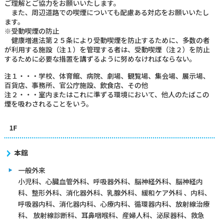
ご理解とご協力をお願いいたします。
また、周辺道路での喫煙についても配慮ある対応をお願いいたし
部門紹介
ます。
※受動喫煙の防止
健康増進法第２５条により受動喫煙を防止するために、多数の者
が利用する施設（注１）を管理する者は、受動喫煙（注２）を防止
病院概要
するために必要な措置を講ずるように努めなければならない。
注１・・・学校、体育館、病院、劇場、観覧場、集会場、展示場、
百貨店、事務所、官公庁施設、飲食店、その他
看護部
臨床研修医・専攻医
注２・・・室内またはこれに準ずる環境において、他人のたばこの
煙を吸わされることをいう。
お見舞いメール
お問い合わせ
1F
本館
一般外来
小児科、心臓血管外科、呼吸器外科、脳神経外科、脳神経内
科、整形外科、消化器外科、乳腺外科、緩和ケア外科 、内科、
呼吸器内科、消化器内科、心療内科、循環器内科、放射線治療
科、 放射線診断科、耳鼻咽喉科、産婦人科、泌尿器科、救急