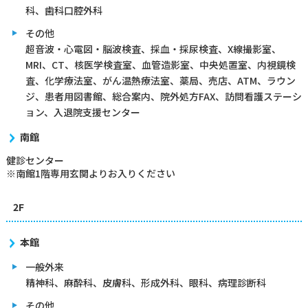
科、歯科口腔外科
その他
超音波・心電図・脳波検査、採血・採尿検査、X線撮影室、
MRI、CT、核医学検査室、血管造影室、中央処置室、内視鏡検
査、化学療法室、がん温熱療法室、薬局、売店、ATM、ラウン
ジ、患者用図書館、総合案内、院外処方FAX、訪問看護ステーシ
ョン、入退院支援センター
南館
健診センター
※南館1階専用玄関よりお入りください
2F
本館
一般外来
精神科、麻酔科、皮膚科、形成外科、眼科、病理診断科
その他