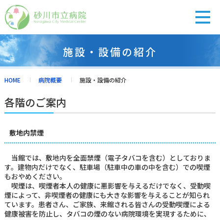
施設・設備の紹介
診療担当医表
受付の流れ
休診・代診
アクセス
HOME
病院概要
施設・設備の紹介
各階のご案内
外来のご案内
敷地内禁煙
入院・面会
当館では、敷地内を全面禁煙（電子タバコを含む）としておりま
す。建物内だけでなく、駐車場（駐車中の車の中を含む）での喫煙
もおやめください。
健診・人間ドック
喫煙は、喫煙者本人の健康に悪影響を与えるだけでなく、受動喫
煙によって、非喫煙者の健康にも大きな影響を与えることが知られ
ています。患者さん、ご家族、来館される皆さんの受動喫煙による
診療科紹介
健康被害を防止し、タバコの煙のない病院環境を実現するために、