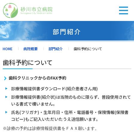
部門紹介
診療担当医表
受付の流れ
休診・代診
アクセス
HOME
病院概要
部門紹介
歯科予約について
歯科予約について
外来のご案内
歯科クリニックからのFAX予約
入院・面会
診療情報提供書ダウンロード(紹介患者さん用)
診療情報提供書(紹介状)は当院のものに限らず、普段使用されて
いる書式で構いません。
健診・人間ドック
氏名(フリガナ)・生年月日・住所・電話番号・保険情報(保険書
コピー)もご記入いただいたうえ送信願います。
診療科紹介
※診療の予約は診療情報提供書をＦＡＸ願います。