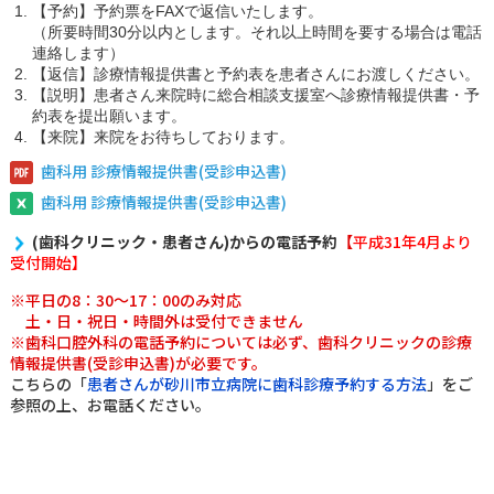
【予約】予約票をFAXで返信いたします。
（所要時間30分以内とします。それ以上時間を要する場合は電話
部門紹介
連絡します）
【返信】診療情報提供書と予約表を患者さんにお渡しください。
【説明】患者さん来院時に総合相談支援室へ診療情報提供書・予
約表を提出願います。
病院概要
【来院】来院をお待ちしております。
歯科用 診療情報提供書(受診申込書)
歯科用 診療情報提供書(受診申込書)
看護部
臨床研修医・専攻医
(歯科クリニック・患者さん)からの電話予約
【
平成31年4月より
受付開始
】
お見舞いメール
お問い合わせ
※平日の8：30～17：00のみ対応
土・日・祝日・時間外は受付できません
※歯科口腔外科の電話予約については必ず、歯科クリニックの診療
情報提供書(受診申込書)が必要です。
こちらの「
患者さんが砂川市立病院に歯科診療予約する方法
」をご
参照の上、お電話ください。