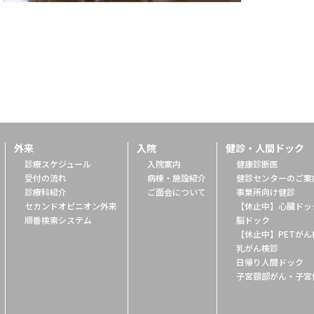
外来
入院
健診・人間ドック
診療スケジュール
入院案内
健康診断医
受付の流れ
病棟・施設紹介
健診センターのご案
診療科紹介
ご面会について
事業所向け健診
セカンドオピニオン外来
【休止中】心臓ドッ
順番検索システム
脳ドック
【休止中】PETがん
乳がん検診
日帰り人間ドック
子宮頸部がん・子宮