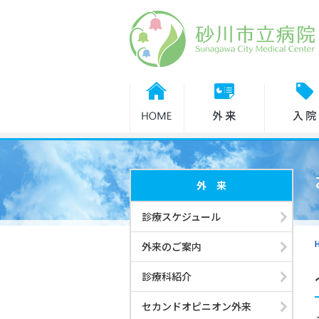
診療担当医表
休診・代診
外来のご案内
外 来
入院・面会
診療スケジュール
外来のご案内
健診・人間ドック
診療科紹介
セカンドオピニオン外来
診療科紹介