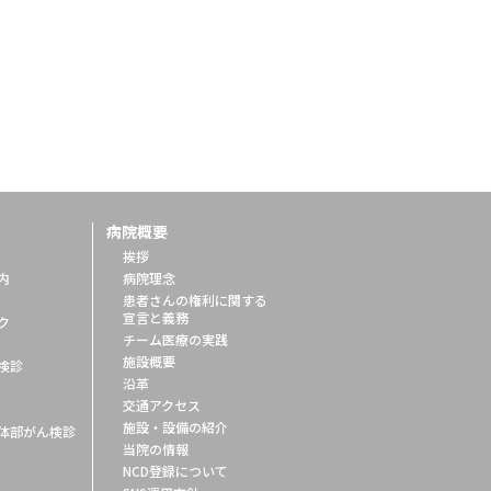
病院概要
挨拶
内
病院理念
患者さんの権利に関する
宣言と義務
ク
チーム医療の実践
施設概要
検診
沿革
交通アクセス
施設・設備の紹介
体部がん検診
当院の情報
NCD登録について