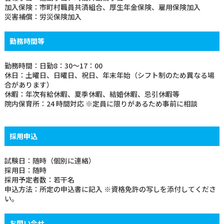
加入保険：市町村職員共済組合、厚生年金保険、雇用保険加入
災害補償：労災保険加入
部門紹介
勤務時間等
病院概要
勤務時間：日勤8：30～17：00
休日：土曜日、日曜日、祝日、年末年始（シフト制のため異なる場
合があります）
休暇：年次有給休暇、夏季休暇、結婚休暇、忌引休暇等
看護部
臨床研修医・専攻医
院内保育所：24 時間対応 ※定員に限りがあるため事前に相談
お見舞いメール
お問い合わせ
採用申込
試験日：随時（個別に連絡）
採用日：随時
採用予定者数：若干名
申込方法：所定の申込書に記入 ※資格免許の写しを添付してくださ
い。
お問い合せ