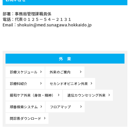
部署：事務局管理課職員係
電話：代表０１２５－５４－２１３１
Email：shokuin@med.sunagawa.hokkaido.jp
外 来
診療スケジュール
外来のご案内
診療科紹介
セカンドオピニオン外来
緩和ケア外来（身体・精神）
遺伝カウンセリング外来
順番検索システム
フロアマップ
問診票ダウンロード