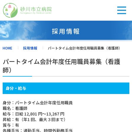
採用情報
診療担当医表
受付の流れ
休診・代診
アクセス
HOME
採用情報
パートタイム会計年度任用職員募集（看護師）
パートタイム会計年度任用職員募集（看護
外来のご案内
師）
入院・面会
身分・給与
身分：パートタイム会計年度任用職員
健診・人間ドック
職名：看護師
給与：日給 12,801 円～13,267 円
昇給：有（年1 回、最大３回まで）
賞与：有
診療科紹介
各種手当：通勤手当、時間外勤務手当