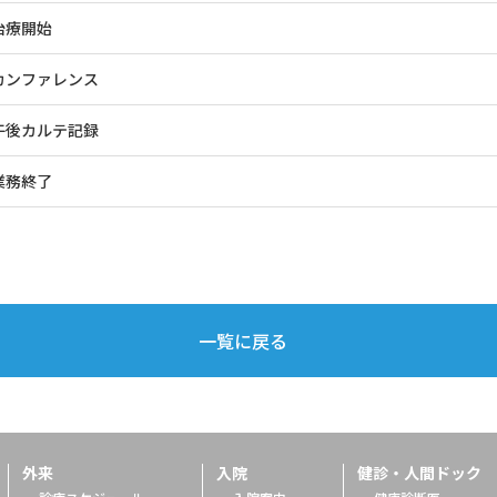
治療開始
カンファレンス
午後カルテ記録
業務終了
一覧に戻る
外来
入院
健診・人間ドック