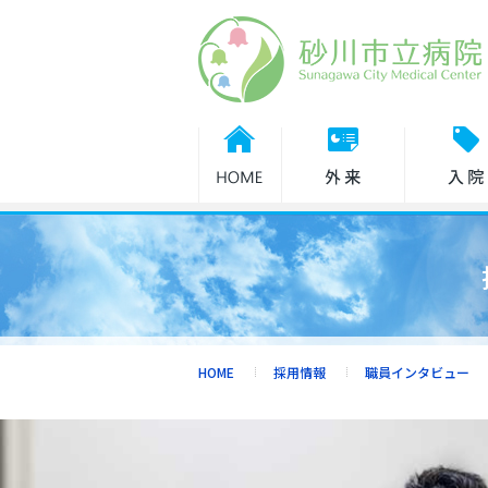
診療担当医表
休診・代診
外来のご案内
入院・面会
HOME
採用情報
職員インタビュー
健診・人間ドック
診療科紹介