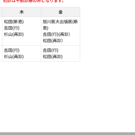
、初診は午前診療のみとなります。
木
金
）
松田(新患)
旭川医大出張医(新
吉田(行)
患)
杉山(再診)
吉田(行)(再診）
松田(再診）
吉田(行)
吉田(行)
杉山(再診)
松田(再診)
臨床研修医・専攻医
お問い合わせ