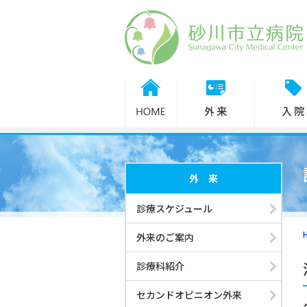
診療担当医表
休診・代診
外来のご案内
外 来
入院・面会
診療スケジュール
外来のご案内
健診・人間ドック
診療科紹介
セカンドオピニオン外来
診療科紹介