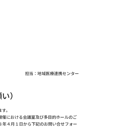
臨床研修医・専攻医
担当：地域医療連携センター
お問い合わせ
願い）
ます。
開催における会議室及び多目的ホールのご
８年４月１日から下記のお問い合せフォー