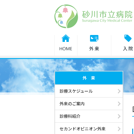
診療担当医表
休診・代診
外来のご案内
外 来
入院・面会
診療スケジュール
外来のご案内
健診・人間ドック
診療科紹介
セカンドオピニオン外来
診療科紹介