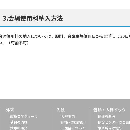
3.会場使用料納入方法
会場使用料の納入については、原則、会議室等使用日から起算して30
い。（前納不可）
外来
入院
健診・人間ドック
診療スケジュール
入院案内
健康診断医
受付の流れ
病棟・施設紹介
健診センターのご案
診療科紹介
ご面会について
事業所向け健診